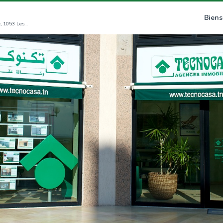
Biens
Rue Du Lac Windermere, Immeuble La Coupole, 1053 Les Berges Du Lac (GT)