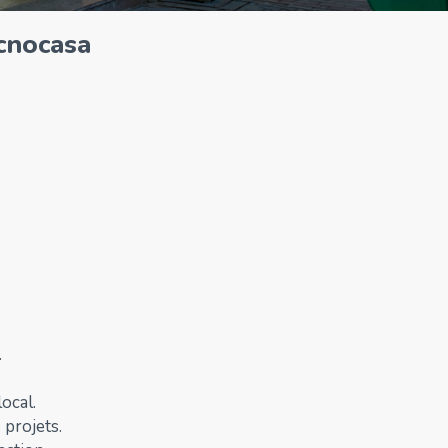
cnocasa
.
ocal.
 projets.