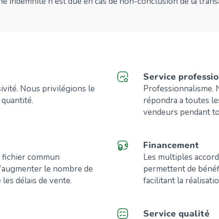
e indemnité n'est due en cas de non-conclusion de la trans
Service professi
vité. Nous privilégions le
Professionnalisme. N
 quantité.
répondra a toutes le
vendeurs pendant to
Financement
 fichier commun
Les multiples accord
 d’augmenter le nombre de
permettent de bénéfi
 les délais de vente.
facilitant la réalisat
Service qualité