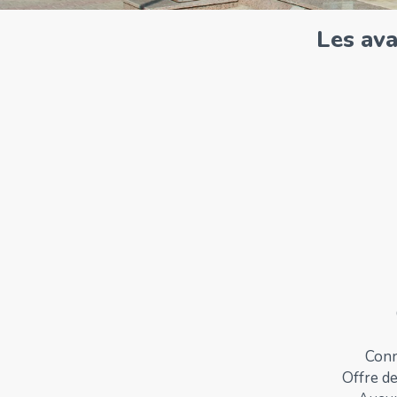
Les av
Conn
Offre de