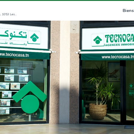
Biens
Rue Du Lac Windermere, Immeuble La Coupole, 1053 Les Berges Du Lac (GT)