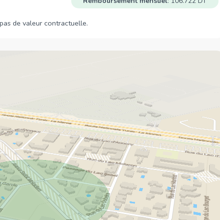
Remboursement mensuel
: 106.722 DT
Polyclinique Les
280 m
Berges du Lac
a pas de valeur contractuelle.
Clinique
780 m
Ophtalmologique
du Lac de Tunis
Supermarchés
Monoprix -
810 m
Berges du Lac
Carrefour
2,8 Km
Magasins
Materna
0 m
Sufana
600 m
Magasins
660 m