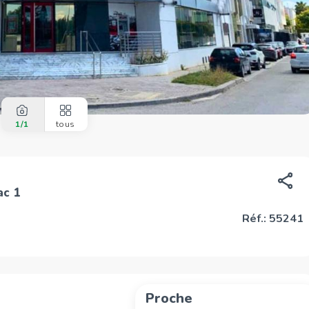
1
/1
tous
ac 1
Réf.: 55241
Proche