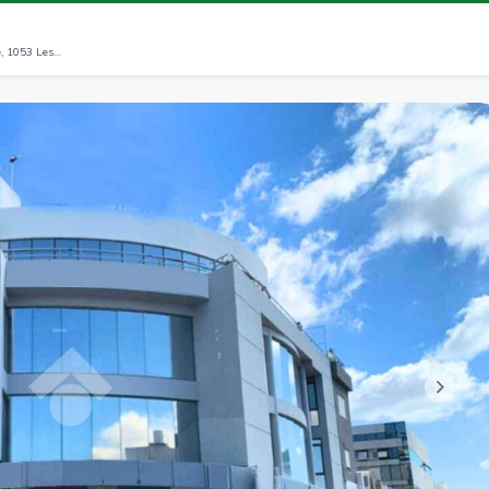
Rue Du Lac Windermere, Immeuble La Coupole, 1053 Les Berges Du Lac (GT)
>>