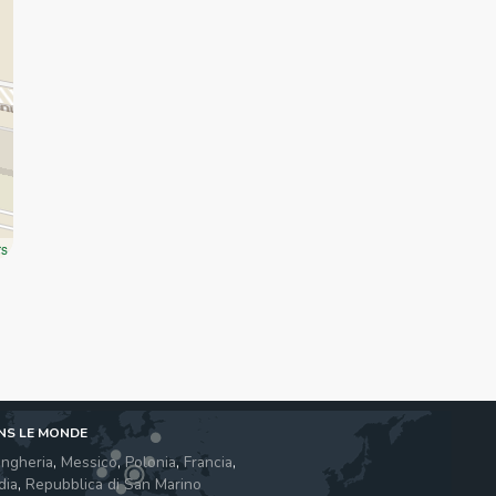
rs
NS LE MONDE
ngheria
,
Messico
,
Polonia
,
Francia
,
dia
,
Repubblica di San Marino