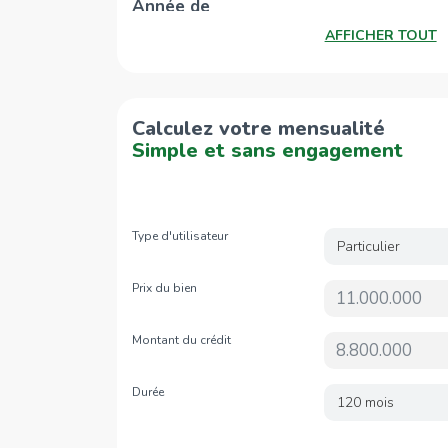
Année de
Le sous-sol abrite treize places de parking
confort et praticité au futur acquéreur.
AFFICHER TOUT
construction
:
Année de
restructuration
Calculez votre mensualité
interne
:
Simple et sans engagement
Type d'utilisateur
Particulier
Prix du bien
Montant du crédit
Durée
120 mois