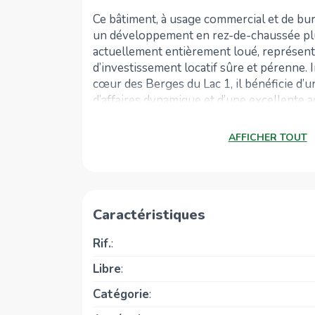
Ce bâtiment, à usage commercial et de bu
un développement en rez-de-chaussée plus
actuellement entièrement loué, représen
d’investissement locatif sûre et pérenne. 
cœur des Berges du Lac 1, il bénéficie d
d’affaires dynamique et d’une excellente a
commodités et axes de transport.
AFFICHER TOUT
Développé sur cinq niveaux — rez-de-chau
un sous-sol — l’immeuble totalise une sup
d’environ 1 750 m², édifiée sur un terrain
Chaque niveau a été conçu pour offrir un c
optimal : espaces d’accueil fonctionnels,
Caractéristiques
salles d’eau, zones de repos, ainsi qu’une 
conforme aux normes de sécurité. Une cou
Rif.
:
agrémente l’ensemble.
Libre
:
Le bâtiment est équipé d’un système de cli
Catégorie
:
chauffage centralisé.