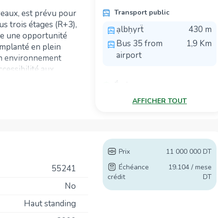
reaux, est prévu pour
Transport public
 trois étages (R+3),
ạlbḥyrẗ
430 m
te une opportunité
Bus 35 from
1,9 Km
Implanté en plein
airport
’un environnement
ccessibilité aux
Écoles
ssée, trois étages et
Polytech-Intl
280 m
AFFICHER TOUT
erficie bâtie
Mediterranean
320 m
 de 499 m².
School of
adre de travail
Business
 bureaux lumineux,
Prix
11 000 000 DT
École Primaire Les
1,4 Km
issue de secours
Berges du Lac
Échéance
19.104 / mese
r intérieure
55241
crédit
DT
Faculté des
2,0 Km
No
Science
matisation et de
Economique et
Haut standing
des Gestion de